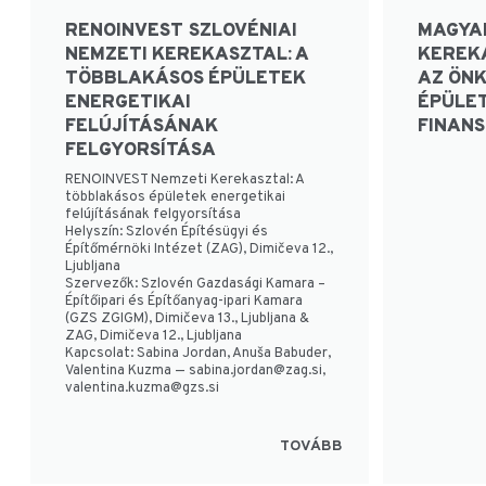
RENOINVEST SZLOVÉNIAI
MAGYA
NEMZETI KEREKASZTAL: A
KEREK
TÖBBLAKÁSOS ÉPÜLETEK
AZ ÖN
ENERGETIKAI
ÉPÜLE
FELÚJÍTÁSÁNAK
FINAN
FELGYORSÍTÁSA
RENOINVEST Nemzeti Kerekasztal: A
többlakásos épületek energetikai
felújításának felgyorsítása
Helyszín: Szlovén Építésügyi és
Építőmérnöki Intézet (ZAG), Dimičeva 12.,
Ljubljana
Szervezők: Szlovén Gazdasági Kamara –
Építőipari és Építőanyag-ipari Kamara
(GZS ZGIGM), Dimičeva 13., Ljubljana &
ZAG, Dimičeva 12., Ljubljana
Kapcsolat: Sabina Jordan, Anuša Babuder,
Valentina Kuzma —
sabina.jordan@zag.si
,
valentina.kuzma@gzs.si
TOVÁBB