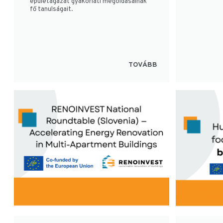
épületágazat gyakorlati megoldásainak
fő tanulságait.
TOVÁBB