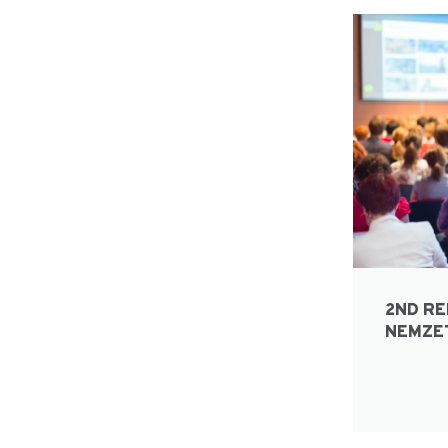
2ND R
NEMZE