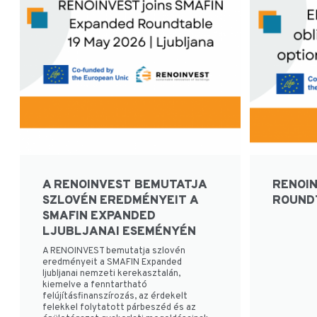
A RENOINVEST BEMUTATJA
RENOIN
SZLOVÉN EREDMÉNYEIT A
ROUNDT
SMAFIN EXPANDED
LJUBLJANAI ESEMÉNYÉN
A RENOINVEST bemutatja szlovén
eredményeit a SMAFIN Expanded
ljubljanai nemzeti kerekasztalán,
kiemelve a fenntartható
felújításfinanszírozás, az érdekelt
felekkel folytatott párbeszéd és az