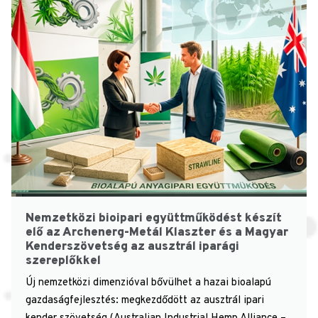
Nemzetközi bioipari együttműködést készít
elő az Archenerg-Metál Klaszter és a Magyar
Kenderszövetség az ausztrál iparági
szereplőkkel
Új nemzetközi dimenzióval bővülhet a hazai bioalapú
gazdaságfejlesztés: megkezdődött az ausztrál ipari