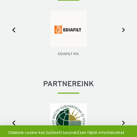
t.
Klíma-Max Kft.
PARTNEREINK
Oldalunk cookie-kat (sütiket) használ.Ezen fájlok információkat