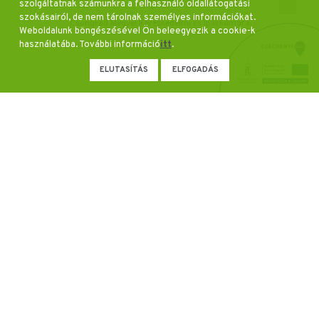
szolgáltatnak számunkra a felhasználó oldallátogatási
szokásairól, de nem tárolnak személyes információkat.
edelmi és Iparkamara
Dél-alföldi Regionális Innovációs Ügynö
Weboldalunk böngészésével Ön beleegyezik a cookie-k
Egyesület
használatába. További információ
itt
.
ELUTASÍTÁS
ELFOGADÁS