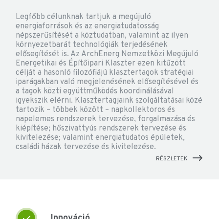
Legfőbb célunknak tartjuk a megújuló
energiaforrások és az energiatudatosság
népszerűsítését a köztudatban, valamint az ilyen
környezetbarát technológiák terjedésének
elősegítését is. Az ArchEnerg Nemzetközi Megújuló
Energetikai és Építőipari Klaszter ezen kitűzött
célját a hasonló filozófiájú klasztertagok stratégiai
iparágakban való megjelenésének elősegítésével és
a tagok közti együttműködés koordinálásával
igyekszik elérni. Klasztertagjaink szolgáltatásai közé
tartozik – többek között – napkollektoros és
napelemes rendszerek tervezése, forgalmazása és
kiépítése; hőszivattyús rendszerek tervezése és
kivitelezése; valamint energiatudatos épületek,
családi házak tervezése és kivitelezése.
RÉSZLETEK
Innováció