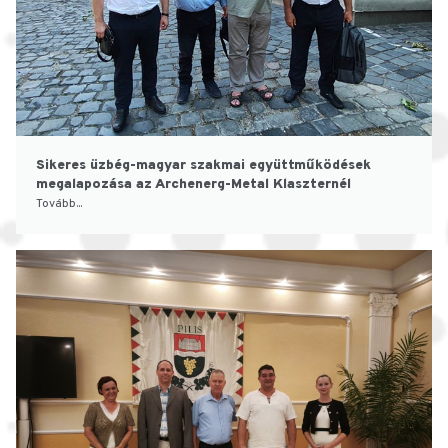
Sikeres üzbég-magyar szakmai együttműködések
megalapozása az Archenerg-Metal Klaszternél
Tovább...