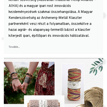
kender szövetség (Australian Industrial Hemp Alliance –
AIHA) és a magyar ipari rost innovációs
kezdeményezések szakmai összehangolása. A Magyar
Kenderszövetség az Archenerg-Metál Klaszter
partnereként vesz részt a folyamatban, összekötve a
hazai agrár- és alapanyag-termelői bázist a klaszter
kiterjedt ipari, építőipari és innovációs hálózatával.
Tovább...