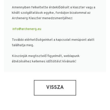
Amennyiben felkeltette érdeklődését a klaszter vagy a
kínált szolgáltatások egyike, forduljon bizalommal az
Archenerg Klaszter menedzsmentjéhez:
info@archenerg.eu
További elérhetőségeinket a kapcsolat menüpont alatt
találhatja meg.
Köszönjük megtisztelő figyelmét, weblapunk
átnézéséhez kellemes időtöltést kívánunk!
VISSZA