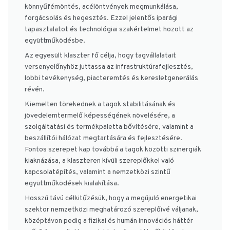
könnyűfémöntés, acélöntvények megmunkálása,
forgácsolás és hegesztés. Ezzel jelentős iparági
tapasztalatot és technológiai szakértelmet hozott az
együttműködésbe.
Az egyesült klaszter fő célja, hogy tagvállalatait
versenyelőnyhöz juttassa az infrastruktúrafejlesztés,
lobbi tevékenység, piacteremtés és keresletgenerálás
révén.
Kiemelten törekednek a tagok stabilitásának és
jövedelemtermelő képességének növelésére, a
szolgáltatási és termékpaletta bővítésére, valamint a
beszállítói hálózat megtartására és fejlesztésére.
Fontos szerepet kap továbbá a tagok közötti szinergiák
kiaknázása, a klaszteren kívüli szereplőkkel való
kapcsolatépítés, valamint a nemzetközi szintű
együttműködések kialakítása.
Hosszú távú célkitűzésük, hogy a megújuló energetikai
szektor nemzetközi meghatározó szereplőivé váljanak,
középtávon pedig a fizikai és humán innovációs háttér