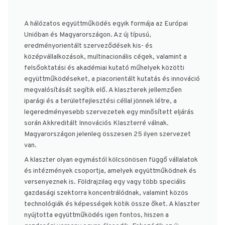
A hálózatos együttműködés egyik formája az Európai
Unióban és Magyarországon. Az új típusú,
eredményorientált szerveződések kis- és
középvállalkozások, multinacionális cégek, valamint a
felsőoktatási és akadémiai kutató műhelyek közötti
együttműködéseket, a piacorientált kutatás és innováció
megvalósítását segítik elő. A klaszterek jellemzően
iparági és a területfejlesztési céllal jönnek létre, a
legeredményesebb szervezetek egy minősített eljárás
során Akkreditált Innovációs Klaszterré válnak.
Magyarországon jelenleg összesen 25 ilyen szervezet
van.
A klaszter olyan egymástól kölcsönösen függő vállalatok
és intézmények csoportja, amelyek együttműködnek és
versenyeznek is. Földrajzilag egy vagy több speciális
gazdasági szektorra koncentrálódnak, valamint közös
technológiák és képességek kötik össze őket. A klaszter
nyújtotta együttműködés igen fontos, hiszen a