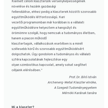
Kiemelt célom klaszterünk versenyképességének
növelése és hazánk gazdasági
fellendülése, ehhez pedig a klaszterek közötti szorosabb
együttműködés létfontosságú. Kari
vezetői programomban már korábban is a vállalati
együttműködésre helyeztem a hangsúlyt és
örömömre szolgál, hogy nemcsak a tudományos életben,
hanem a piacon működő
klasztertagok, vállalkozások esetében is a minél
szélesebb körű és szorosabb együttműködésért
dolgozhatok. Úgy gondolom a tudományos és vállalati
szféra kapcsolatának fejlesztése egy
olyan szimbiotikus kapcsolat, amely sokat segíthet
céljaink elérésében."
Prof. Dr. Bíró István
Archenerg-Metal Klaszter elnöke,
A Szegedi Tudományegyetem
Mérnöki Karának tanára
Mi a klaszter?