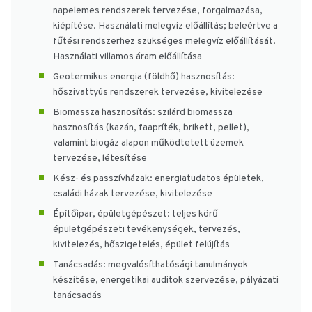
napelemes rendszerek tervezése, forgalmazása,
kiépítése. Használati melegvíz előállítás; beleértve a
fűtési rendszerhez szükséges melegvíz előállítását.
Használati villamos áram előállítása
Geotermikus energia (földhő) hasznosítás:
hőszivattyús rendszerek tervezése, kivitelezése
Biomassza hasznosítás: szilárd biomassza
hasznosítás (kazán, faapríték, brikett, pellet),
valamint biogáz alapon működtetett üzemek
tervezése, létesítése
Kész- és passzívházak: energiatudatos épületek,
családi házak tervezése, kivitelezése
Építőipar, épületgépészet: teljes körű
épületgépészeti tevékenységek, tervezés,
kivitelezés, hőszigetelés, épület felújítás
Tanácsadás: megvalósíthatósági tanulmányok
készítése, energetikai auditok szervezése, pályázati
tanácsadás