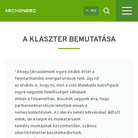
HU
A KLASZTER BEMUTATÁSA
"Ahogy társadalmunk egyre inkább áttér a
fenntarthatóbb energiaforrások felé, úgy nő
az elvárás is, hogy mi, mint a zöld átalakulás kulcsfigurái
egyre nagyobb felelősséget vállaljunk
ebben a folyamatban. Büszkék vagyunk arra, hogy
partnereinkkel részei lehetünk ennek a
nemes küldetésnek. Az idei év nehéz kihívásokat állított
elénk, de a tagok és munkatársaink
kemény munkájának köszönhetően, számos
sikertörténettel büszkélkedhetünk.