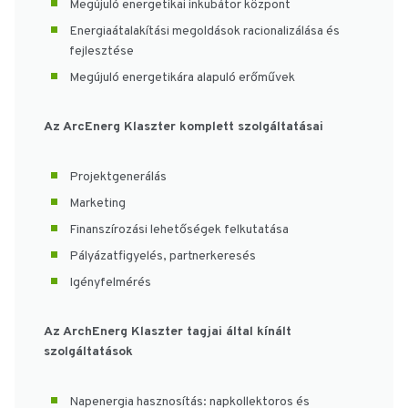
Megújuló energetikai inkubátor központ
Energiaátalakítási megoldások racionalizálása és
fejlesztése
Megújuló energetikára alapuló erőművek
Az ArcEnerg Klaszter komplett szolgáltatásai
Projektgenerálás
Marketing
Finanszírozási lehetőségek felkutatása
Pályázatfigyelés, partnerkeresés
Igényfelmérés
Az ArchEnerg Klaszter tagjai által kínált
szolgáltatások
Napenergia hasznosítás: napkollektoros és