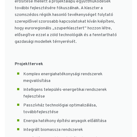
erősítése mellett a projektalapú együttműködések
további fejlesztésére fókuszálnak. A klaszter a
szomszédos régiók hasonló tevékenységet folytató
szereplőivel szorosabb kapcsolatokat kíván kiépíteni,
hogy euroregionális „szuperklasztert” hozzon létre,
elősegítve ezzel a zöld technológiák és a fenntartható
gazdasági modellek térnyerését.
Projekttervek
Komplex energiahatékonysági rendszerek
megvalósítása
Intelligens település-energetikai rendszerek
fejlesztése
Passzívház technológiai optimalizálása,
továbbfejlesztése
Energia hatékony építési anyagok előállítása
Integrált biomassza rendszerek