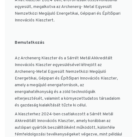
A két klaszter 2024-ben, erőforrásaik összevonásával
egyesült, megalkotva az Archenerg- Metal Egyesült
Nemzetközi Megújuló Energetikai, Gépipari és Építőipari
Innovációs Klasztert.
Bemutatkozás
Az Archenerg Klaszter és a Sárrét Metál Akkreditált
Innovációs Klaszter egyesülésével létrejött az
Archenerg-Metal Egyesült Nemzetközi Megújuló
Energetikai, Gépipari és Építőipari Innovációs Klaszter,
amely a megújuló energiaforrások, az
energiahatékonyság és a zöld technológiák
elterjesztését, valamint a környezettudatos társadalom
és gazdaság kialakítását tűzte ki célul.
A klaszterhez 2024-ben csatlakozott a Sárrét Metál
Akkreditált Innovációs Klaszter, amely korábban az
autóipari gyártók beszállítóiként működött, különféle
fémfeldolgozási tevékenységeket végezve, mint például