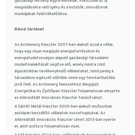
gazdasági verseny egyre élesedik. Fokozódik az új
megoldásokra való igény és a kutatók, innovátorok
munkájának felértékelődése.
Rövid történet
Az Archenerg Klaszter 2007-ben alakult azzal a céllal,
hogy egy olyan megújuló energiaforrásokon és
energiatudatosságon alapuló gazdasági-társadalmi
modell kialakítását segítse elő, amely mind a zöld
ágazatokban tevékenykedő vállalatokat, mind pedig a
társadalom egészét előrébb vinné egy fenntarthatóbb
jövő felé. Az Archenerg Nemzetközi Megújuló
Energetikai és Építőipari Klaszter folyamatosan elnyerte
az Akkreditált Innovációs Klaszter tanúsítványt.
A Sárrét Metál Klaszter 2009-ben alakult elsősorban
autóipari beszállító vállalatok összefogásával. Az
Akkreditált Innovációs Klaszter címet 2013-ban nyerte
el, amit azóta is folyamatosan visel.