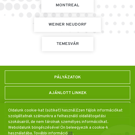
MONTREAL
WEINER NEUDORF
TEMESVÁR
PÁLYÁZATOK
AJÁNLOTT LINKEK
IMPRESSUM
Oldalunk cookie-kat (sütiket) használ.Ezen fájlok információkat
szolgáltatnak számunkra a felhasználó oldallátogatási
szokásairól, de nem tárolnak személyes információkat.
ADATKEZELÉS
Weboldalunk böngészésével Ön beleegyezik a cookie-k
használatába. További információ
itt
.