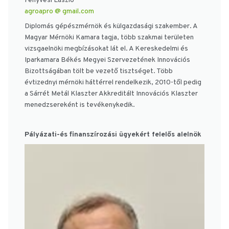
Fenyvesi László
agroapro @ gmail.com
Diplomás gépészmérnök és külgazdasági szakember. A
Magyar Mérnöki Kamara tagja, több szakmai területen
vizsgaelnöki megbízásokat lát el. A Kereskedelmi és
Iparkamara Békés Megyei Szervezetének Innovációs
Bizottságában tölt be vezető tisztséget. Több
évtizednyi mérnöki háttérrel rendelkezik, 2010-től pedig
a Sárrét Metál Klaszter Akkreditált Innovációs Klaszter
menedzsereként is tevékenykedik.
Pályázati-és finanszírozási ügyekért felelős alelnök