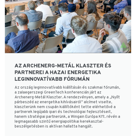
AZ ARCHENERG-METÁL KLASZTER ÉS
PARTNEREI A HAZAI ENERGETIKA
LEGINNOVATÍVABB FÓRUMÁN
Az ország leginnovatívabb kiállításán és szakmai fórumán,
a zalaegerszegi GreenTech konferencián járt az
Archenerg-Metál Klaszter. A rendezvényen, amely a „Nyílt
párbeszéd az energetika kihívásairól” alcímet viselte,
klaszterünk nem csupán kiállítóként tette elérhetővé a
partnerek legújabb ipari és technológiai fejlesztéseit,
hanem stratégiai partnerünk, a Wingain Európa Kft. révén a
legmagasabb szintű energiapolitikai kerekasztal-
beszélgetésben is aktívan hallatta hangját.