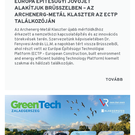
EURÓPA ÉPÍTÉSÜGYI JÖVŐJÉT
ALAKÍTJUK BRÜSSZELBEN – AZ
ARCHENERG-METÁL KLASZTER AZ ECTP
TALÁLKOZÓJÁN
Az Archenerg-Metál Klaszter újabb mérföldkőhöz
érkezett a nemzetközi kapcsolatépítés és az innovációs
törekvések terén. Szervezetünk képviseletében Dr.
Fenyvesi András LL.M. a napokban tért vissza Brüsszelből,
ahol részt vett az Európai Építésügyi Technológiai
Platform (ECTP – European Construction, built environment
and energy efficient building Technology Platform) kiemelt
szakmai és hálózati találkozóján.
TOVÁBB