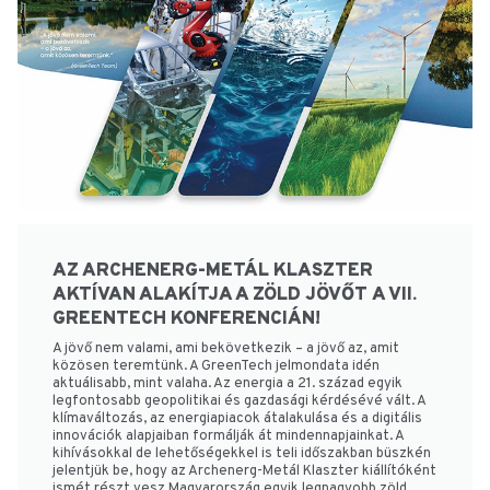
AZ ARCHENERG-METÁL KLASZTER
AKTÍVAN ALAKÍTJA A ZÖLD JÖVŐT A VII.
GREENTECH KONFERENCIÁN!
A jövő nem valami, ami bekövetkezik – a jövő az, amit
közösen teremtünk. A GreenTech jelmondata idén
aktuálisabb, mint valaha. Az energia a 21. század egyik
legfontosabb geopolitikai és gazdasági kérdésévé vált. A
klímaváltozás, az energiapiacok átalakulása és a digitális
innovációk alapjaiban formálják át mindennapjainkat. A
kihívásokkal de lehetőségekkel is teli időszakban büszkén
jelentjük be, hogy az Archenerg-Metál Klaszter kiállítóként
ismét részt vesz Magyarország egyik legnagyobb zöld