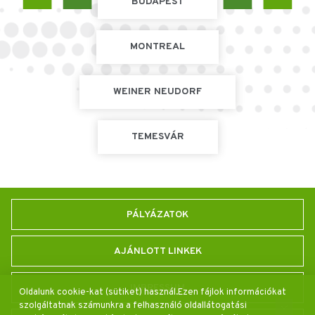
BUDAPEST
MONTREAL
WEINER NEUDORF
TEMESVÁR
PÁLYÁZATOK
AJÁNLOTT LINKEK
IMPRESSUM
Oldalunk cookie-kat (sütiket) használ.Ezen fájlok információkat
szolgáltatnak számunkra a felhasználó oldallátogatási