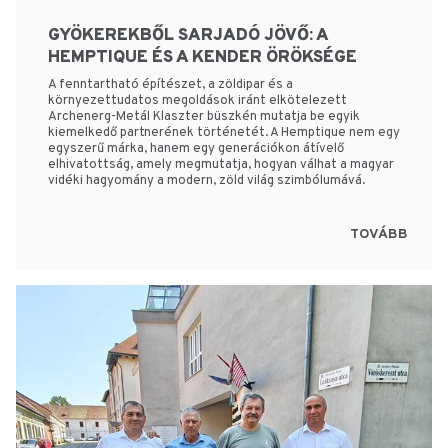
GYÖKEREKBŐL SARJADÓ JÖVŐ: A
HEMPTIQUE ÉS A KENDER ÖRÖKSÉGE
A fenntartható építészet, a zöldipar és a
környezettudatos megoldások iránt elkötelezett
Archenerg-Metál Klaszter büszkén mutatja be egyik
kiemelkedő partnerének történetét. A Hemptique nem egy
egyszerű márka, hanem egy generációkon átívelő
elhivatottság, amely megmutatja, hogyan válhat a magyar
vidéki hagyomány a modern, zöld világ szimbólumává.
TOVÁBB