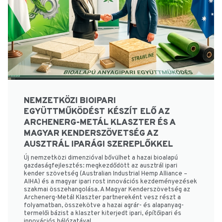
NEMZETKÖZI BIOIPARI
EGYÜTTMŰKÖDÉST KÉSZÍT ELŐ AZ
ARCHENERG-METÁL KLASZTER ÉS A
MAGYAR KENDERSZÖVETSÉG AZ
AUSZTRÁL IPARÁGI SZEREPLŐKKEL
Új nemzetközi dimenzióval bővülhet a hazai bioalapú
gazdaságfejlesztés: megkezdődött az ausztrál ipari
kender szövetség (Australian Industrial Hemp Alliance –
AIHA) és a magyar ipari rost innovációs kezdeményezések
szakmai összehangolása. A Magyar Kenderszövetség az
Archenerg-Metál Klaszter partnereként vesz részt a
folyamatban, összekötve a hazai agrár- és alapanyag-
termelői bázist a klaszter kiterjedt ipari, építőipari és
innovációs hálózatával.