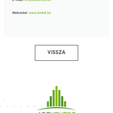
E-mail
:
bmkik@bmkik.hu
Weboldal
:
www.bmkik.hu
VISSZA