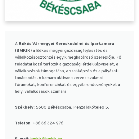
A
Békés Vármegyei Kereskedelmi és Iparkamara
(BMKIK)
a Békés megyei gazdaságfejlesztés és
vállalkozásösztönzés egyik meghatározó szereplője.
Fő
feladatai közé tartozik a gazdasági érdekképviselet, a
vállalkozások támogatása, a szakképzés és a pályázati
tanácsadás.
A kamara aktívan szervez szakmai
fórumokat, konferenciákat és egyéb rendezvényeket a
helyi vállalkozások számára.
Székhely
:
5600 Békéscsaba, Penza lakótelep 5.
Telefon
:
+36 66 324 976