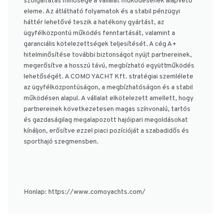
szolgáltatás minősége a vállalat működésének alapvető
eleme. Az átlátható folyamatok és a stabil pénzügyi
háttér lehetővé teszik a hatékony gyártást, az
ügyfélközpontú működés fenntartását, valamint a
garanciális kötelezettségek teljesítését. A cég A+
hitelminősítése további biztonságot nyújt partnereinek,
megerősítve a hosszú távú, megbízható együttműködés
lehetőségét. A COMO YACHT Kft. stratégiai szemlélete
az ügyfélközpontúságon, a megbízhatóságon és a stabil
működésen alapul. A vállalat elkötelezett amellett, hogy
partnereinek következetesen magas színvonalú, tartós
és gazdaságilag megalapozott hajóipari megoldásokat
kínáljon, erősítve ezzel piaci pozícióját a szabadidős és
sporthajó szegmensben.
Honlap: https://www.comoyachts.com/