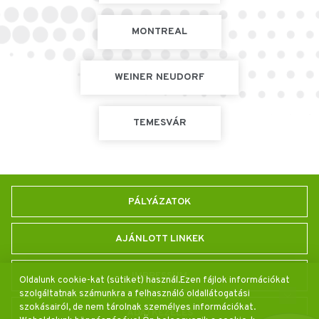
MONTREAL
WEINER NEUDORF
TEMESVÁR
PÁLYÁZATOK
AJÁNLOTT LINKEK
IMPRESSUM
Oldalunk cookie-kat (sütiket) használ.Ezen fájlok információkat
szolgáltatnak számunkra a felhasználó oldallátogatási
szokásairól, de nem tárolnak személyes információkat.
ADATKEZELÉS