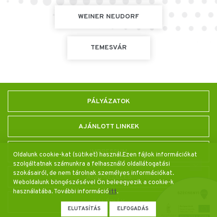
WEINER NEUDORF
TEMESVÁR
PÁLYÁZATOK
AJÁNLOTT LINKEK
IMPRESSUM
Oldalunk cookie-kat (sütiket) használ.Ezen fájlok információkat
szolgáltatnak számunkra a felhasználó oldallátogatási
szokásairól, de nem tárolnak személyes információkat.
ADATKEZELÉS
Weboldalunk böngészésével Ön beleegyezik a cookie-k
használatába. További információ
itt
.
GALÉRIÁK
ELUTASÍTÁS
ELFOGADÁS