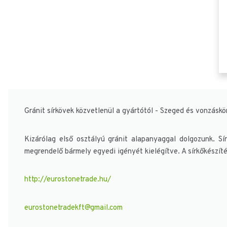
Gránit sírkövek közvetlenül a gyártótól - Szeged és vonzáskö
Kizárólag első osztályú gránit alapanyaggal dolgozunk. Sírk
megrendelő bármely egyedi igényét kielégítve. A sírkőkészítés 
http://eurostonetrade.hu/
eurostonetradekft@gmail.com