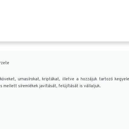
rzete
öveket, urnasírokat, kriptákat, illetve a hozzájuk tartozó kegyelet
mellett síremlékek javítását, felújítását is vállaljuk.