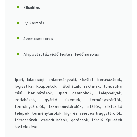
Élhajlítás
Lyukasztás
Szemcseszórás
Alapozás, tűzvédő festés, fedőmázolás
Ipari, lakossági, önkormányzati, közületi beruházások,
logisztikai központok, hűtőházak, raktárak, turisztikai
célú beruházások, ipari csarnokok, telephelyek,
irodaházak, gyártó üzemek, terményszárítók,
terménytárolók, takarmánytárolók, istállók, állattartó
telepek, terménytárolók, híg- és szerves trágyatárolók,
társasházak, családi házak, garázsok, tároló épületek
kivitelezése.