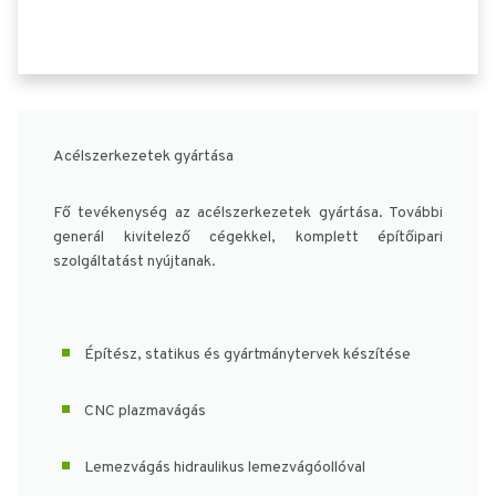
Acélszerkezetek gyártása
Fő tevékenység az acélszerkezetek gyártása. További
generál kivitelező cégekkel, komplett építőipari
szolgáltatást nyújtanak.
Építész, statikus és gyártmánytervek készítése
CNC plazmavágás
Lemezvágás hidraulikus lemezvágóollóval