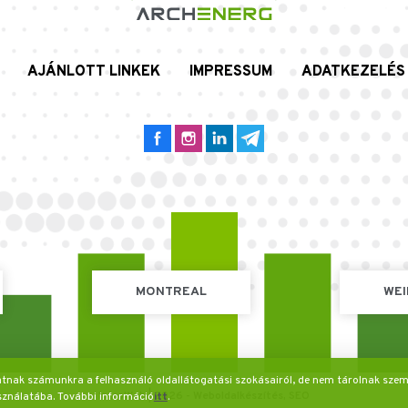
AJÁNLOTT LINKEK
IMPRESSUM
ADATKEZELÉS
MONTREAL
WEI
tatnak számunkra a felhasználó oldallátogatási szokásairól, de nem tárolnak szem
IntroWeb | 2026 -
Weboldalkészítés,
SEO
sználatába. További információ
itt
.