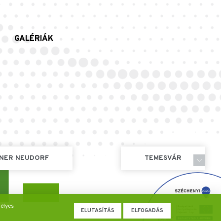
GALÉRIÁK
NER NEUDORF
TEMESVÁR
élyes
ELUTASÍTÁS
ELFOGADÁS