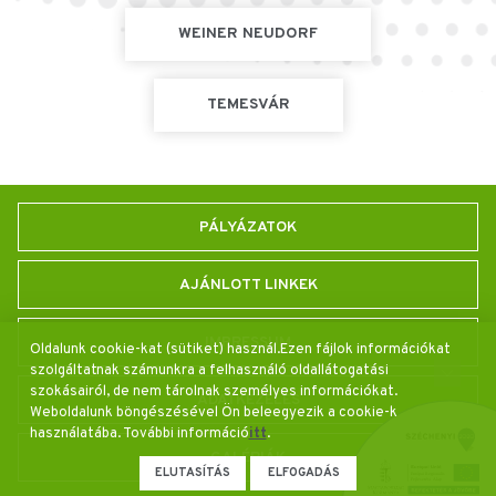
WEINER NEUDORF
TEMESVÁR
PÁLYÁZATOK
AJÁNLOTT LINKEK
IMPRESSUM
Oldalunk cookie-kat (sütiket) használ.Ezen fájlok információkat
szolgáltatnak számunkra a felhasználó oldallátogatási
szokásairól, de nem tárolnak személyes információkat.
ADATKEZELÉS
Weboldalunk böngészésével Ön beleegyezik a cookie-k
használatába. További információ
itt
.
GALÉRIÁK
ELUTASÍTÁS
ELFOGADÁS