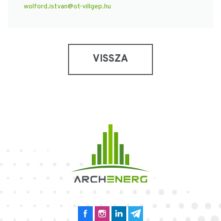
wolford.istvan@ot-villgep.hu
VISSZA