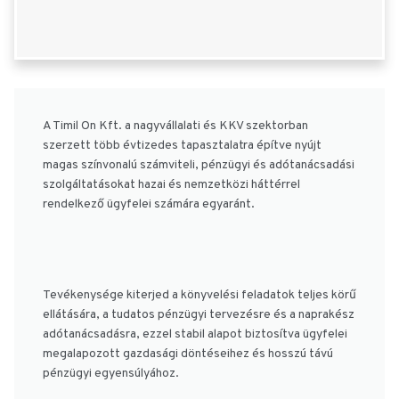
A Timil On Kft. a nagyvállalati és KKV szektorban
szerzett több évtizedes tapasztalatra építve nyújt
magas színvonalú számviteli, pénzügyi és adótanácsadási
szolgáltatásokat hazai és nemzetközi háttérrel
rendelkező ügyfelei számára egyaránt.
Tevékenysége kiterjed a könyvelési feladatok teljes körű
ellátására, a tudatos pénzügyi tervezésre és a naprakész
adótanácsadásra, ezzel stabil alapot biztosítva ügyfelei
megalapozott gazdasági döntéseihez és hosszú távú
pénzügyi egyensúlyához.