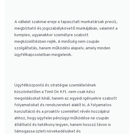
A vállalat szakmai ereje a tapasztalt munkatársak precíz,
megbízható és jogszabálykövető munkájában, valamint a
komplex, ugyanakkor személyre szabott
megközelítésben rejlik. A minőség nem csupán
szolgáltatás, hanem működési alapelv, amely minden
ügyfélkapcsolatban megjelenik.
Ügyfélközpontú és stratégiai szemléletének
köszönhetően a Timil On Kft. nem csak kész
megoldásokat kínál, hanem az egyedi igényekre szabott
folyamatokat és rendszereket alakít ki. A folyamatos
konzultáció és a proaktív szemlélet révén hozzájárul
ahhoz, hogy ügyfelei pénzügyi működése ne csupán
átlátható és hatékony legyen, hanem hosszú távon is
támogassa üzleti növekedésüket és