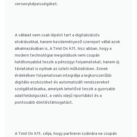
versenyképességüket.
A vállalat nem csak lépést tart a digitalizációs
elvárásokkal, hanem kezdeményező szerepet vállal azok
alkalmazásában is. A Timil On Kft. hisz abban, hogy a
modern technológiai megoldások nem csupán
hatékonyabbá teszik a pénzügyi folyamatokat, hanem új
távlatokat is nyitnak az üzleti működésben. Ennek
érdekében folyamatosan integrálja a legkorszerűbb
digitális eszközöket és automatizált rendszereket
szolgáltatásaiba, amelyek lehetővé teszik a gyorsabb
adatfeldolgozást, a valós idejű riportálást és a
pontosabb döntéstámogatást.
A Timil On Kft. célja, hogy partnerei számára ne csupán