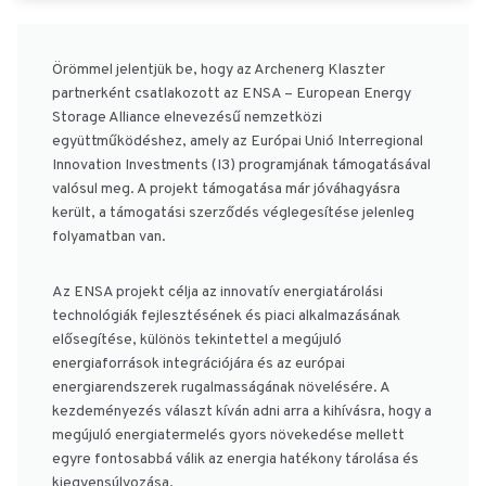
Örömmel jelentjük be, hogy az Archenerg Klaszter
partnerként csatlakozott az ENSA – European Energy
Storage Alliance elnevezésű nemzetközi
együttműködéshez, amely az Európai Unió Interregional
Innovation Investments (I3) programjának támogatásával
valósul meg. A projekt támogatása már jóváhagyásra
került, a támogatási szerződés véglegesítése jelenleg
folyamatban van.
Az ENSA projekt célja az innovatív energiatárolási
technológiák fejlesztésének és piaci alkalmazásának
elősegítése, különös tekintettel a megújuló
energiaforrások integrációjára és az európai
energiarendszerek rugalmasságának növelésére. A
kezdeményezés választ kíván adni arra a kihívásra, hogy a
megújuló energiatermelés gyors növekedése mellett
egyre fontosabbá válik az energia hatékony tárolása és
kiegyensúlyozása.