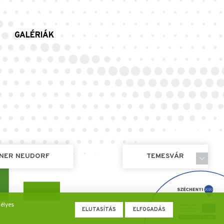
GALÉRIÁK
NER NEUDORF
TEMESVÁR
élyes
ELUTASÍTÁS
ELFOGADÁS