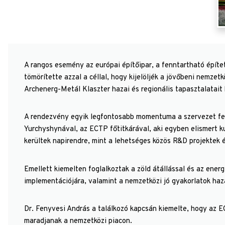
A rangos esemény az európai építőipar, a fenntartható építet
tömörítette azzal a céllal, hogy kijelöljék a jövőbeni nemzetk
Archenerg-Metál Klaszter hazai és regionális tapasztalatait 
A rendezvény egyik legfontosabb momentuma a szervezet fel
Yurchyshynával, az ECTP főtitkárával, aki egyben elismert ku
kerültek napirendre, mint a lehetséges közös R&D projektek 
Emellett kiemelten foglalkoztak a zöld átállással és az ener
implementációjára, valamint a nemzetközi jó gyakorlatok haza
Dr. Fenyvesi András a találkozó kapcsán kiemelte, hogy az 
maradjanak a nemzetközi piacon.