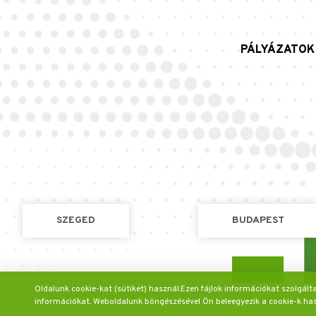
PÁLYÁZATOK
SZEGED
BUDAPEST
Oldalunk cookie-kat (sütiket) használ.Ezen fájlok információkat szolgál
információkat. Weboldalunk böngészésével Ön beleegyezik a cookie-k ha