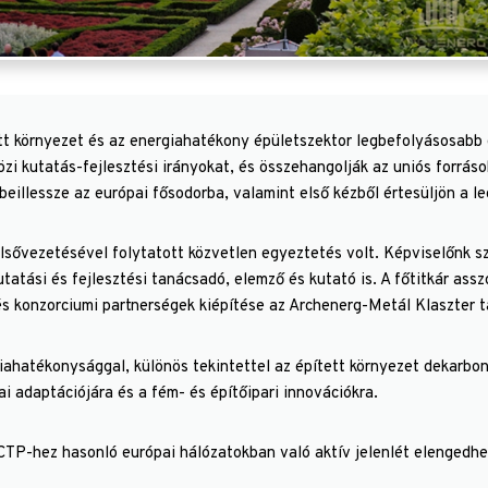
t környezet és az energiahatékony épületszektor legbefolyásosabb dö
özi kutatás-fejlesztési irányokat, és összehangolják az uniós források
beillessze az európai fősodorba, valamint első kézből értesüljön a le
sővezetésével folytatott közvetlen egyeztetés volt. Képviselőnk s
tatási és fejlesztési tanácsadó, elemző és kutató is. A főtitkár ass
és konzorciumi partnerségek kiépítése az Archenerg-Metál Klaszter t
giahatékonysággal, különös tekintettel az épített környezet dekarboni
i adaptációjára és a fém- és építőipari innovációkra.
ECTP-hez hasonló európai hálózatokban való aktív jelenlét elengedh