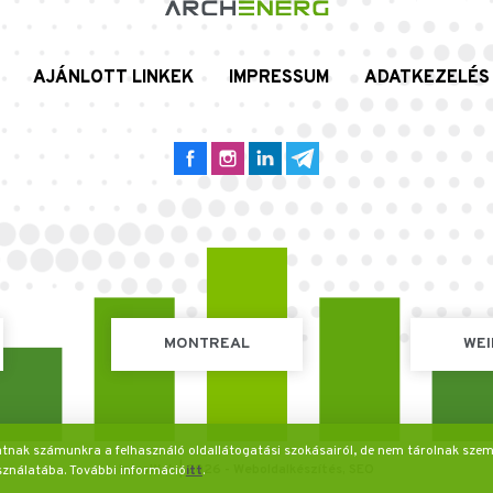
AJÁNLOTT LINKEK
IMPRESSUM
ADATKEZELÉS
MONTREAL
WEI
tatnak számunkra a felhasználó oldallátogatási szokásairól, de nem tárolnak szem
IntroWeb | 2026 -
Weboldalkészítés,
SEO
sználatába. További információ
itt
.