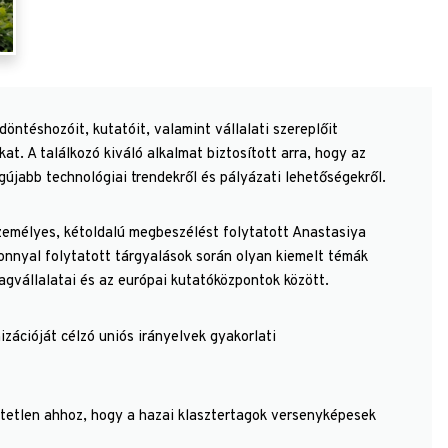
ntéshozóit, kutatóit, valamint vállalati szereplőit
at. A találkozó kiváló alkalmat biztosított arra, hogy az
gújabb technológiai trendekről és pályázati lehetőségekről.
zemélyes, kétoldalú megbeszélést folytatott Anastasiya
zonnyal folytatott tárgyalások során olyan kiemelt témák
agvállalatai és az európai kutatóközpontok között.
zációját célzó uniós irányelvek gyakorlati
etetlen ahhoz, hogy a hazai klasztertagok versenyképesek