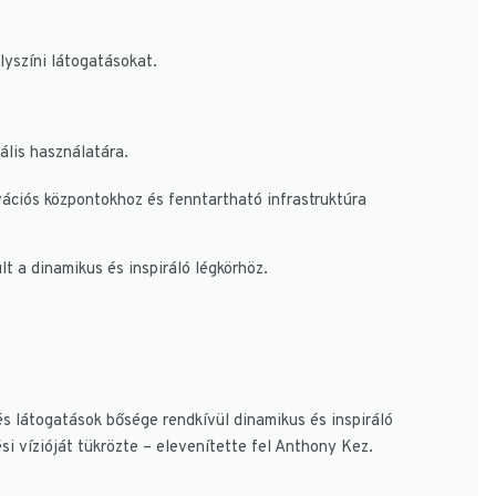
yszíni látogatásokat.
ális használatára.
ációs központokhoz és fenntartható infrastruktúra
t a dinamikus és inspiráló légkörhöz.
és látogatások bősége rendkívül dinamikus és inspiráló
i vízióját tükrözte – elevenítette fel Anthony Kez.