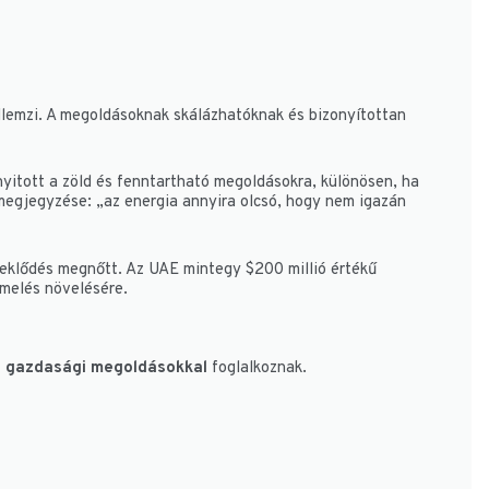
llemzi. A megoldásoknak skálázhatóknak és bizonyítottan
nyitott a zöld és fenntartható megoldásokra, különösen, ha
megjegyzése: „az energia annyira olcsó, hogy nem igazán
eklődés megnőtt. Az UAE mintegy $200 millió értékű
rmelés növelésére.
os gazdasági megoldásokkal
foglalkoznak.