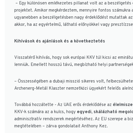
– Egy különösen emlékezetes pillanat volt az a beszélgetés e
projektet. Amikor megkérdeztem, mennyire fontos számukra a
ugyanebben a beszélgetésben nagy érdeklődést mutattak az in
akkor, ha az egyértelmű, látható előnyökkel vagy presztízzse
Kihívások és ajánlások és a következtetés
Visszatérő kihívás, hogy sok európai KKV túl kicsi az emirá
lenniük. Emellett hosszú távú, megbízható helyi partnerségek
– Összességében a dubaji misszió sikeres volt, felbecsülhet
Archenerg-Metál Klaszter nemzetközi ügyekért felelős aleln
Továbbá hozzátette - Az UAE erős érdeklődése az
élelmisze
KKV-k számára az a kulcs, hogy
egyedi, skálázható megol
adminisztratív rendszerek megértéséhez. Az EU szerepe a bi
megtételében – zárva gondolatait Anthony Kez.