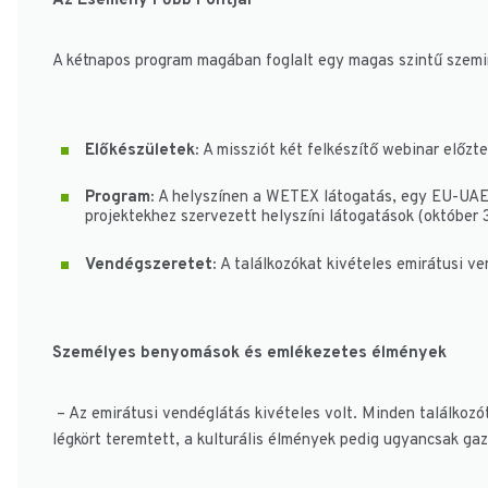
Az Esemény Főbb Pontjai
A kétnapos program magában foglalt egy magas szintű szemi
Előkészületek:
A missziót két felkészítő webinar előzte
Program:
A helyszínen a WETEX látogatás, egy EU-UAE ü
projektekhez szervezett helyszíni látogatások (október 3
Vendégszeretet:
A találkozókat kivételes emirátusi ve
Személyes benyomások és emlékezetes élmények
– Az emirátusi vendéglátás kivételes volt. Minden találkozót
légkört teremtett, a kulturális élmények pedig ugyancsak gaz