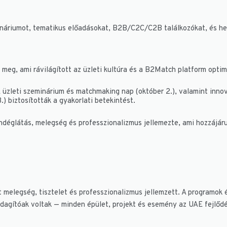
náriumot, tematikus előadásokat, B2B/C2C/C2B találkozókat, és hel
 meg, ami rávilágított az üzleti kultúra és a B2Match platform optim
zleti szeminárium és matchmaking nap (október 2.), valamint innov
.) biztosították a gyakorlati betekintést.
ndéglátás, melegség és professzionalizmus jellemezte, ami hozzájárul
 melegség, tisztelet és professzionalizmus jellemzett. A programok 
dagítóak voltak — minden épület, projekt és esemény az UAE fejlődés