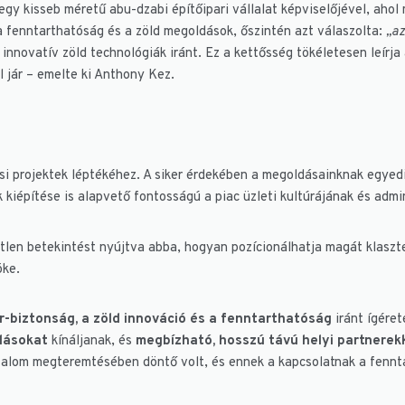
gy kisseb méretű abu-dzabi építőipari vállalat képviselőjével, ahol 
 fenntarthatóság és a zöld megoldások, őszintén azt válaszolta:
„az
novatív zöld technológiák iránt. Ez a kettősség tökéletesen leírja a
l jár – emelte ki Anthony Kez.
tusi projektek léptékéhez. A siker érdekében a megoldásainknak egye
 kiépítése is alapvető fontosságú a piac üzleti kultúrájának és adm
etlen betekintést nyújtva abba, hogyan pozícionálhatja magát klaszt
öke.
r-biztonság, a zöld innováció és a fenntarthatóság
iránt ígéret
dásokat
kínáljanak, és
megbízható, hosszú távú helyi partnerek
zalom megteremtésében döntő volt, és ennek a kapcsolatnak a fennt