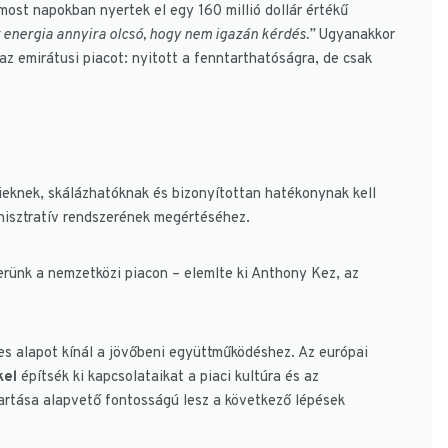
most napokban nyertek el egy 160 millió dollár értékű
 energia annyira olcsó, hogy nem igazán kérdés.”
Ugyanakkor
z emirátusi piacot: nyitott a fenntarthatóságra, de csak
dieknek, skálázhatóknak és bizonyítottan hatékonynak kell
inisztratív rendszerének megértéséhez.
erünk a nemzetközi piacon – elemlte ki Anthony Kez, az
es alapot kínál a jövőbeni együttműködéshez. Az európai
kel
építsék ki kapcsolataikat a piaci kultúra és az
artása alapvető fontosságú lesz a következő lépések