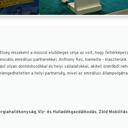
ttség részeként a misszió elsődleges célja az volt, hogy feltérképez
enciális emirátusi partnerekkel. Anthony Kez, kiemelte - klaszterü
ást olyan döntéshozókkal és helyi vállalatokkal, akiket önerőből neh
elengedhetetlen a helyi partnerség, mivel az emirátusi állampolgárr
ergiahatékonyság, Víz- és Hulladékgazdálkodás, Zöld Mobilitás