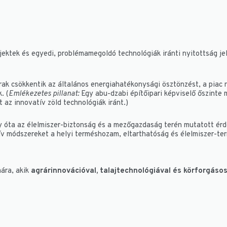
ektek és egyedi, problémamegoldó technológiák iránti nyitottság je
ak csökkentik az általános energiahatékonysági ösztönzést, a piac 
. (
Emlékezetes pillanat:
Egy abu-dzabi építőipari képviselő őszinte 
 az innovatív zöld technológiák iránt.)
óta az élelmiszer-biztonság és a mezőgazdaság terén mutatott érd
ív módszereket a helyi terméshozam, eltarthatóság és élelmiszer-te
mára, akik
agrárinnovációval, talajtechnológiával és körforgás