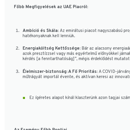
Főbb Megfigyelések az UAE Piacról:
Ambíció és Skála:
Az emirátusi piacot nagyszabású proj
hatékonyaknak kell lenniük.
Energiaköltség Kettőssége:
Bár az alacsony energiaár
azok presztízzsel vagy más egyértelmű előnyökkel járnak
kérdés [a fenntarthatóság]”, mégis érdeklődést mutatott
Élelmiszer-biztonság: A Fő Prioritás:
A COVID-járvány 
műtrágyát importál évente, és aktívan keresi az innovat
Ez ígéretes alapot kínál klaszterünk azon tagjai szá