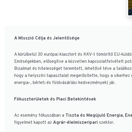
A Misszió Célja és Jelentősége
A körülbelül 30 európai klasztert és KKV-t tömörítő EU-küldö
Emírségekben, elősegítve a közvetlen kapcsolatfelvételt pot
Bizalmat és hitelességet teremtett, lehetővé téve a találkoz
hogy a helyszíni tapasztalat megerősítette, hogy a sikerhez 
energia-, bérleti és földvásárlási kedvezmények) jár.
Fókuszterületek és Piaci Betekintések
Az esemény fókuszában a
Tiszta és Megújuló Energia, En
figyelmet kapott az
Agrár-élelmiszeripari
szektor.